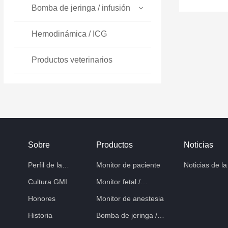
Bomba de jeringa / infusión
Hemodinámica / ICG
Productos veterinarios
Sobre
Productos
Noticias
Perfil de la
Monitor de paciente
Noticias de la
empresa
compañía
Cultura GMI
Monitor fetal /
materno
Honores
Monitor de anestesia
Historia
Bomba de jeringa /
infusión