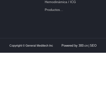
Hemodinámica / ICG
Productos
veterinarios
Powered by 300.cn
SEO
Copyright © General Meditech Inc
|