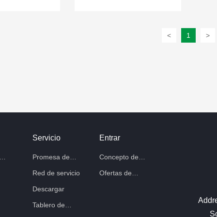
<
1
>
Servicio
Entrar
Promesa de
Concepto de
servicio
talento
Red de servicio
Ofertas de
trabajo
Descargar
Addre
Tablero de
Sc
mensajes