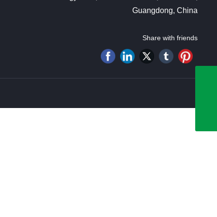
Guangdong, China
Share with friends
sales@szmedtech.com
Email
+86-755-26500832
Teléfono